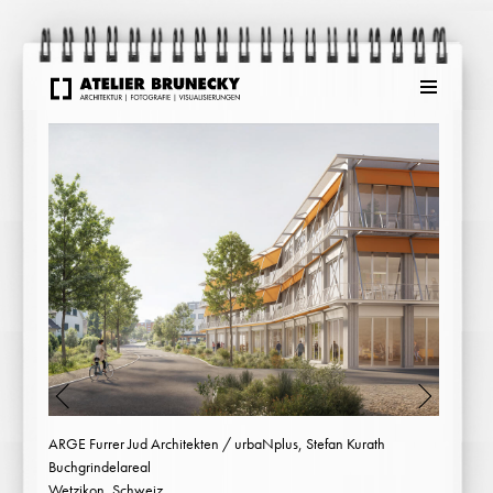
Menu
ARGE Furrer Jud Architekten / urbaNplus, Stefan Kurath
Buchgrindelareal
Wetzikon, Schweiz