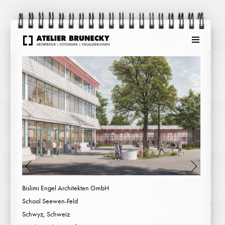
Menu
Bislimi Engel Architekten GmbH
School Seewen-Feld
Schwyz, Schweiz