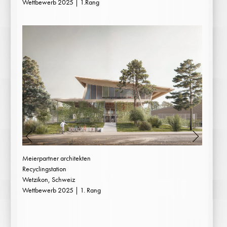
Wettbewerb 2025 | 1.Rang
Meierpartner architekten
Recyclingstation
Wetzikon, Schweiz
Wettbewerb 2025 | 1. Rang
1
2
3
4
5
6
7
8
9
10
...