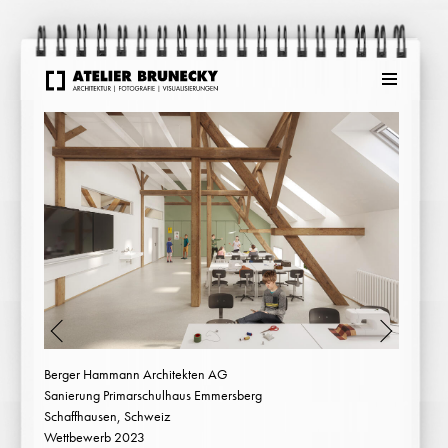
Menu
Berger Hammann Architekten AG
Sanierung Primarschulhaus Emmersberg
Schaffhausen, Schweiz
Wettbewerb 2023