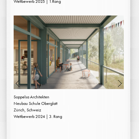
Wettbewerb 2025 | 1.Rang
Soppelsa Architekten
Neubau Schule Oberglatt
Zürich, Schweiz
Wettbewerb 2024 | 3. Rang
1
2
3
4
5
6
7
8
9
10
...