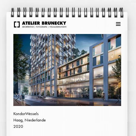
Menu
KondorWessels
Haag, Niederlande
2020