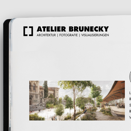
L
R
R