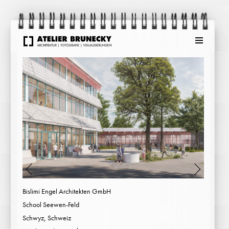
Menu
Bislimi Engel Architekten GmbH
School Seewen-Feld
Schwyz, Schweiz