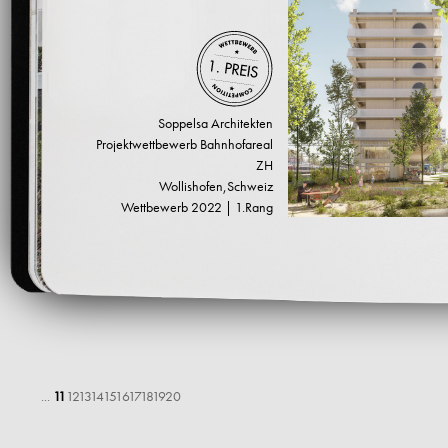
Soppelsa Architekten
Projektwettbewerb Bahnhofareal
ZH
Wollishofen,Schweiz
Wettbewerb 2022 | 1.Rang
...
11
12
13
14
15
16
17
18
19
20